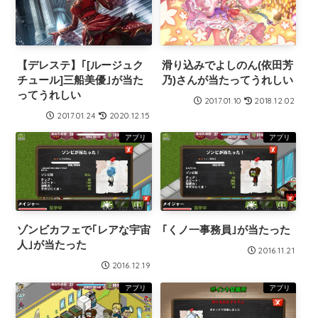
【デレステ】｢[ルージュク
滑り込みでよしのん(依田芳
チュール]三船美優｣が当た
乃)さんが当たってうれしい
ってうれしい
2017.01.10
2018.12.02
2017.01.24
2020.12.15
アプリ
アプリ
ゾンビカフェで｢レアな宇宙
｢くノ一事務員｣が当たった
人｣が当たった
2016.11.21
2016.12.19
アプリ
アプリ