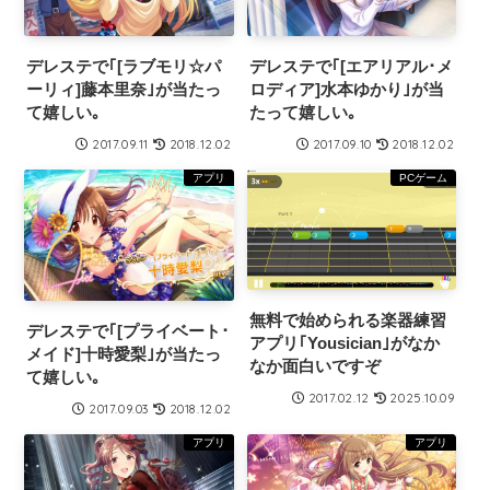
デレステで｢[ラブモリ☆パ
デレステで｢[エアリアル･メ
ーリィ]藤本里奈｣が当たっ
ロディア]水本ゆかり｣が当
て嬉しい｡
たって嬉しい｡
2017.09.11
2018.12.02
2017.09.10
2018.12.02
アプリ
PCゲーム
無料で始められる楽器練習
デレステで｢[プライベート･
アプリ｢Yousician｣がなか
メイド]十時愛梨｣が当たっ
なか面白いですぞ
て嬉しい｡
2017.02.12
2025.10.09
2017.09.03
2018.12.02
アプリ
アプリ