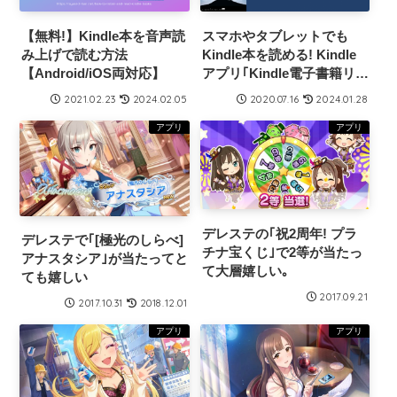
【無料!】Kindle本を音声読
スマホやタブレットでも
み上げで読む方法
Kindle本を読める! Kindle
【Android/iOS両対応】
アプリ｢Kindle電子書籍リー
ダー｣の使い方
2021.02.23
2024.02.05
2020.07.16
2024.01.28
アプリ
アプリ
デレステの｢祝2周年! プラ
デレステで｢[極光のしらべ]
チナ宝くじ｣で2等が当たっ
アナスタシア｣が当たってと
て大層嬉しい｡
ても嬉しい
2017.09.21
2017.10.31
2018.12.01
アプリ
アプリ