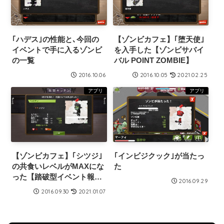
｢ハデス｣の性能と､今回の
【ゾンビカフェ】｢堕天使｣
イベントで手に入るゾンビ
を入手した【ゾンビサバイ
の一覧
バル POINT ZOMBIE】
2016.10.06
2016.10.05
2021.02.25
アプリ
アプリ
【ゾンビカフェ】｢シツジ｣
｢インビジクック｣が当たっ
の共食いレベルがMAXにな
た
った【踏破型イベント報
2016.09.29
酬】
2016.09.30
2021.01.07