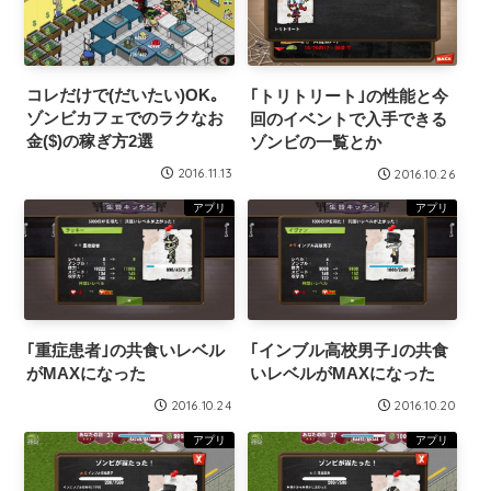
コレだけで(だいたい)OK｡
｢トリトリート｣の性能と今
ゾンビカフェでのラクなお
回のイベントで入手できる
金($)の稼ぎ方2選
ゾンビの一覧とか
2016.11.13
2016.10.26
アプリ
アプリ
｢重症患者｣の共食いレベル
｢インブル高校男子｣の共食
がMAXになった
いレベルがMAXになった
2016.10.24
2016.10.20
アプリ
アプリ