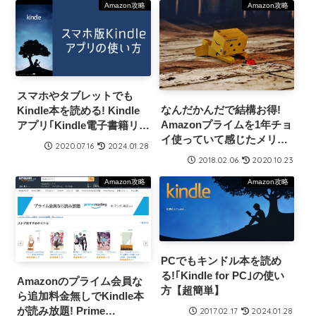
Amazon攻略
Amazon攻略
スマホやタブレットでも
なんだかんだで結構お得!
Kindle本を読める! Kindle
Amazonプライムを1年チョ
アプリ｢Kindle電子書籍リー
イ使っていて感じたメリッ
ダー｣の使い方
2020.07.16
2024.01.28
トとデメリット,簡単に元を
2018.02.06
2020.10.23
とれる使い方とか
Amazon攻略
Amazon攻略
PCでもキンドル本を読め
る!｢Kindle for PC｣の使い
Amazonのプライム会員な
方【超簡単】
ら追加料金無しでKindle本
が読み放題! Prime
2017.02.17
2024.01.28