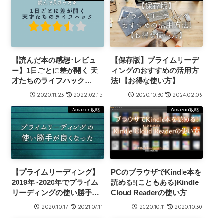
【読んだ本の感想･レビュ
【保存版】プライムリーデ
ー】1日ごとに差が開く 天
ィングのおすすめの活用方
才たちのライフハック
法!【お得な使い方】
【Kindle本】
2020.11.23
2022.02.15
2020.10.30
2024.02.06
Amazon攻略
Amazon攻略
【プライムリーディング】
PCのブラウザでKindle本を
2019年~2020年でプライム
読める!(こともある)Kindle
リーディングの使い勝手が
Cloud Readerの使い方
だいぶ良くなってます｡
2020.10.17
2021.07.11
2020.10.11
2020.10.30