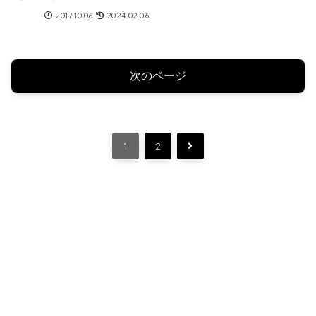
Reading(プライムリーディ
2017.10.06
2024.02.06
ング)の使い方とか
次のページ
次
1
2
へ