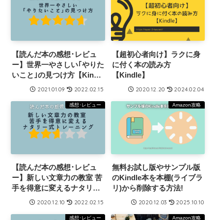
【読んだ本の感想･レビュ
【超初心者向け】ラクに身
ー】世界一やさしい｢やりた
に付く本の読み方
いこと｣の見つけ方【Kindle
【Kindle】
本】
2021.01.09
2022.02.15
2020.12.20
2024.02.04
感想･レビュー
Amazon攻略
【読んだ本の感想･レビュ
無料お試し版やサンプル版
ー】新しい文章力の教室 苦
のKindle本を本棚(ライブラ
手を得意に変えるナタリー
リ)から削除する方法!
式トレーニング【Kindle
2020.12.10
2022.02.15
2020.12.03
2025.10.10
本】
感想･レビュー
Amazon攻略