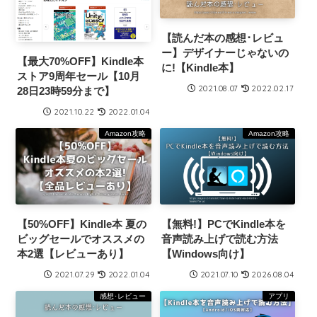
【読んだ本の感想･レビュ
ー】デザイナーじゃないの
【最大70%OFF】Kindle本
に!【Kindle本】
ストア9周年セール【10月
2021.08.07
2022.02.17
28日23時59分まで】
2021.10.22
2022.01.04
Amazon攻略
Amazon攻略
【50%OFF】Kindle本 夏の
【無料!】PCでKindle本を
ビッグセールでオススメの
音声読み上げで読む方法
本2選【レビューあり】
【Windows向け】
2021.07.29
2022.01.04
2021.07.10
2026.08.04
感想･レビュー
アプリ