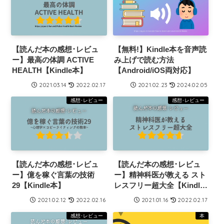
【読んだ本の感想･レビュ
【無料!】Kindle本を音声読
ー】最高の体調 ACTIVE
み上げで読む方法
HEALTH【Kindle本】
【Android/iOS両対応】
2021.03.14
2022.02.17
2021.02.23
2024.02.05
感想･レビュー
感想･レビュー
【読んだ本の感想･レビュ
【読んだ本の感想･レビュ
ー】億を稼ぐ言葉の技術
ー】精神科医が教える スト
29【Kindle本】
レスフリー超大全【Kindle
本】
2021.02.12
2022.02.16
2021.01.16
2022.02.17
感想･レビュー
本