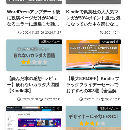
WordPressアップデート後
Kindleで集英社の大人気マ
に投稿ページだけが404に
ンガが50%ポイント還元｡気
なるエラーに遭遇した話と
になっていた本を読むなら
その解決方法
今がチャンス【10月16日ま
2024.11.25
2024.11.27
2024.10.14
で】
感想･レビュー
Amazon攻略
【読んだ本の感想･レビュ
【最大80%OFF】Kindle ブ
ー】疲れないカラダ大図鑑
ラックフライデーセールで
【Kindle本】
おすすめの本3選【全品解説
あり】
2022.01.18
2022.02.15
2021.11.20
2021.12.11
本
感想･レビュー