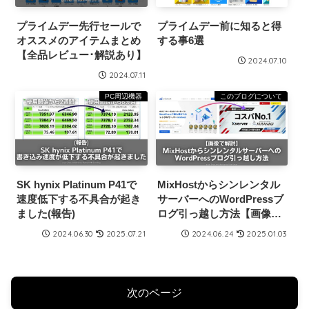
プライムデー先行セールで
プライムデー前に知ると得
オススメのアイテムまとめ
する事6選
【全品レビュー･解説あり】
2024.07.10
2024.07.11
PC周辺機器
このブログについて
SK hynix Platinum P41で
MixHostからシンレンタル
速度低下する不具合が起き
サーバーへのWordPressブ
ました(報告)
ログ引っ越し方法【画像で
解説】
2024.06.30
2025.07.21
2024.06.24
2025.01.03
次のページ