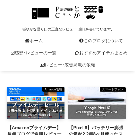
穏やかな語り口の正直なレビュー･感想を書いています｡
ホーム
このブログについて
感想･レビューの一覧
おすすめアイテムまとめ
レビュー･広告掲載の依頼
Amazon攻略
スマートフォン
【Amazonプライムデー】
【Pixel 6】バッテリー膨張
長年ブログで自腹レビュー
の気配? 2年8ヶ月使ったス