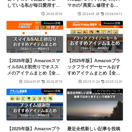
している私が毎日愛用する
マホの｢異変｣｡修理するか､
アイテム7選
買い換えるか…
2026.07.10
2026.01.28
2026.04.12
Amazon攻略
Amazon攻略
【2026年版】Amazonスマ
【2025年版】Amazonブラ
イルSALE初売りでオスス
ックフライデーセールおす
メのアイテムまとめ【全品
すめアイテムまとめ【全品
解説あり】
レビュー･解説付き】
2026.01.07
2026.07.10
2025.11.24
2025.12.01
Amazon攻略
このブログについて
【2025年版】Amazonプラ
最近全然新しい記事を投稿