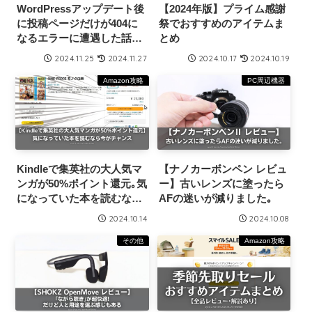
WordPressアップデート後
【2024年版】プライム感謝
に投稿ページだけが404に
祭でおすすめのアイテムま
なるエラーに遭遇した話と
とめ
その解決方法
2024.11.25
2024.11.27
2024.10.17
2024.10.19
Amazon攻略
PC周辺機器
Kindleで集英社の大人気マ
【ナノカーボンペン レビュ
ンガが50%ポイント還元｡気
ー】古いレンズに塗ったら
になっていた本を読むなら
AFの迷いが減りました｡
今がチャンス【10月16日ま
2024.10.14
2024.10.08
で】
その他
Amazon攻略