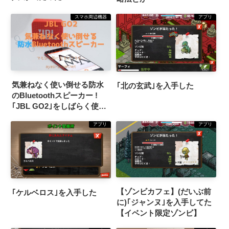
スマホ周辺機器
アプリ
気兼ねなく使い倒せる防水
｢北の玄武｣を入手した
のBluetoothスピーカー !
｢JBL GO2｣をしばらく使っ
てみた感想とか｡(良いんだ
アプリ
アプリ
けど更に魅力的な製品も…)
【ゾンビカフェ】(だいぶ前
｢ケルベロス｣を入手した
に)｢ジャンヌ｣を入手してた
【イベント限定ゾンビ】