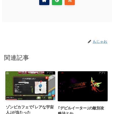
もじゃお
関連記事
アプリ
アプリ
ゾンビカフェで｢レアな宇宙
｢デビルイーター｣の敵別攻
人｣が当たった
略法とか