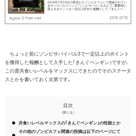
2015年7月13日の昼頃からゾンビカフェにて開催されてい
るサバイバルイベント｢ゾンビサバイバル3｣にて､襲撃時に
貰えるポイントを一定以上貯めた報酬として､｢きんぐペン
ギン｣というゾンビを手に入れました｡今回手に入れた｢きん
ぐペンギン｣の性...
2015.07.15
ayasi-2-han.net
ちょっと前にゾンビサバイバル3で一定以上のポイント
を獲得した報酬として入手した｢きんぐペンギン｣ですが､
この度共食いレベルをマックスにできたのでそのステータ
スとかを書いておく次第です｡
目次
共食いレベルマックスの｢きんぐペンギン｣の性能とか
その他のゾンビカフェ関連の投稿は以下のページにて