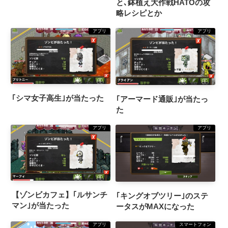
と､鉢植え大作戦HATOの攻
略レシピとか
アプリ
アプリ
｢シマ女子高生｣が当たった
｢アーマード通販｣が当たっ
た
アプリ
アプリ
【ゾンビカフェ】｢ルサンチ
｢キングオブツリー｣のステ
マン｣が当たった
ータスがMAXになった
アプリ
スマートフォン