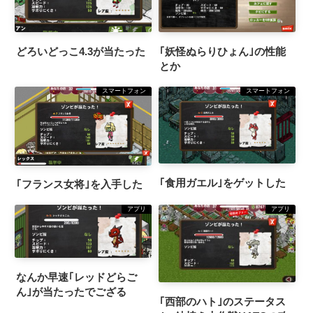
｢妖怪ぬらりひょん｣の性能
どろいどっこ4.3が当たった
とか
スマートフォン
スマートフォン
｢食用ガエル｣をゲットした
｢フランス女将｣を入手した
アプリ
アプリ
なんか早速｢レッドどらご
ん｣が当たったでござる
｢西部のハト｣のステータス