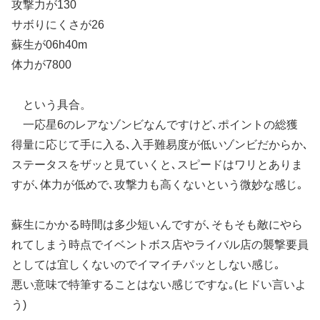
攻撃力が130
サボりにくさが26
蘇生が06h40m
体力が7800
という具合。
一応星6のレアなゾンビなんですけど､ポイントの総獲
得量に応じて手に入る､入手難易度が低いゾンビだからか､
ステータスをザッと見ていくと､スピードはワリとありま
すが､体力が低めで､攻撃力も高くないという微妙な感じ｡
蘇生にかかる時間は多少短いんですが､そもそも敵にやら
れてしまう時点でイベントボス店やライバル店の襲撃要員
としては宜しくないのでイマイチパッとしない感じ｡
悪い意味で特筆することはない感じですな｡(ヒドい言いよ
う)