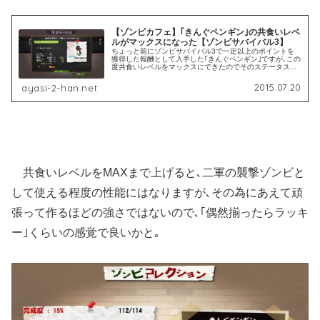
【ゾンビカフェ】｢きんぐペンギン｣の共食いレベ
ルがマックスになった【ゾンビサバイバル3】
ちょっと前にゾンビサバイバル3で一定以上のポイントを
獲得した報酬として入手した｢きんぐペンギン｣ですが､この
度共食いレベルをマックスにできたのでそのステータスと
かを書いておく次第です｡共食いレベルマックスの｢きんぐ
ペンギン｣の性能とか 共食...
2015.07.20
ayasi-2-han.net
共食いレベルをMAXまで上げると､二軍の襲撃ゾンビと
して使える程度の性能にはなりますが､その為にあえて頑
張って作るほどの強さではないので､｢偶然揃ったらラッキ
ー｣くらいの感覚で良いかと｡