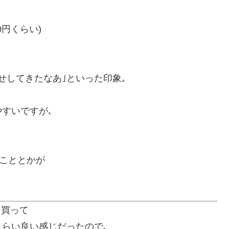
00円くらい)
せしてきたなあ｣といった印象｡
すいですが､
たこととかが
を買って
くらい良い感じだったので､