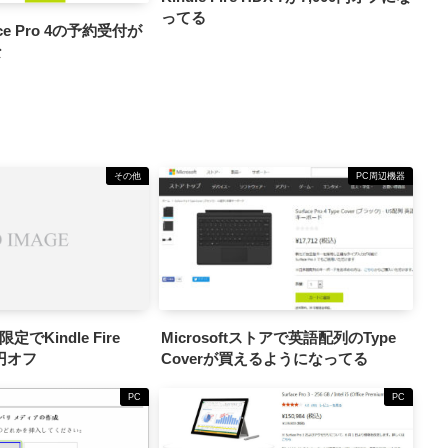
ってる
ce Pro 4の予約受付が
な
その他
PC周辺機器
定でKindle Fire
Microsoftストアで英語配列のType
0円オフ
Coverが買えるようになってる
PC
PC