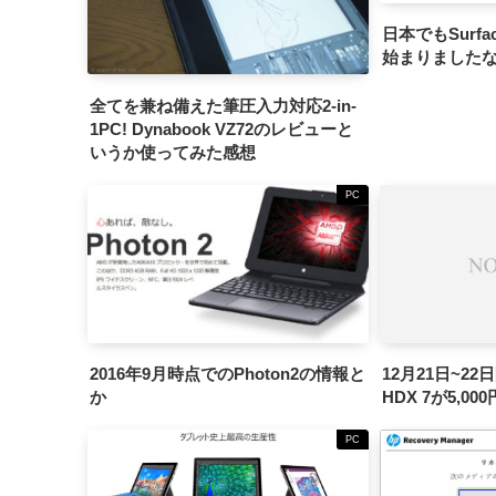
日本でもSurfa
始まりました
全てを兼ね備えた筆圧入力対応2-in-
1PC! Dynabook VZ72のレビューと
いうか使ってみた感想
PC
2016年9月時点でのPhoton2の情報と
12月21日~22日限
か
HDX 7が5,00
PC