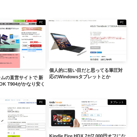
PC
PC
個人的に狙い目だと思ってる筆圧対
応のWindowsタブレットとか
ムの直営サイトで 新
OK T904がかなり安く
PC
タブレット
Kindle Fire HDX 7が7,000円オフにな