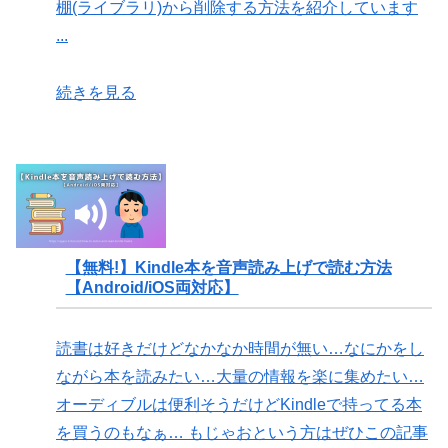
棚(ライブラリ)から削除する方法を紹介しています
...
続きを見る
【無料!】Kindle本を音声読み上げで読む方法
【Android/iOS両対応】
読書は好きだけどなかなか時間が無い…なにかをし
ながら本を読みたい…大量の情報を楽に集めたい…
オーディブルは便利そうだけどKindleで持ってる本
を買うのもなぁ… もじゃおという方はぜひこの記事