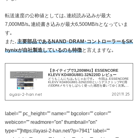
転送速度の公称値としては､連続読み込みが最大
7,000MB/s｡連続書き込みが最大6,500MB/sとなっていま
す｡
また､
主要部品であるNAND･DRAM･コントローラーをSK
hynixが自社製造しているのも特徴
と言えますな｡
【ネイティブで3,200MHz】ESSENCORE
KLEVV KD48GU881-32N220D レビュー
どうもこんにちは｡もじゃおです｡ 今回は､ESSENCORE
KLEVV KD48GU881-32N220DというデスクトップPC用
のDDR4メモリをしばらく使った感想を書いてゆく次第｡先
に感想をザックリまとめると…BIOSなどで設定しな...
2021.11.25
ayasi-2-han.net
label=”” pc_height=”” name=”” bgcolor=”” color=””
webicon=”” readmore=”on” thumbnail=”on”
type=””]https://ayasi-2-han.net/?p=7941″ label=””