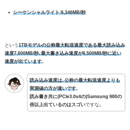
シーケンシャルライト:6,346MB/秒
という
1TBモデルの公称最大転送速度である最大読み込み
速度7,000MB/秒､最大書き込み速度が6,500MB/秒に近い
速度が出ています
｡
読み込み速度は､公称の最大転送速度よりも
実測値の方が速いです
｡
読み書き共に(PCIe3.0x4の)Samsung 980の
倍以上出ているのはスゴい
ですな｡