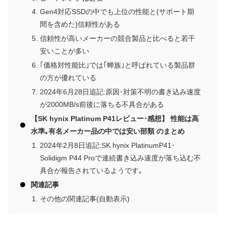
Gen4対応SSDの中でも上位の性能と(サポート期
間を含めた)信頼性がある
信頼性が高いメーカーの競合製品と比べると若干
安いことが多い
｢価格対性能比｣では｢蝉族｣と呼ばれている製品群
の方が優れている
2024年6月28日追記:原因･対策不明の書き込み速度
が2000MB/s前後に落ちる不具合がある
【SK hynix Platinum P41レビュー･感想】 性能は高
水準｡有名メーカー品の中では安い部類 のまとめ
2024年2月8日追記:SK hynix PlatinumP41･
Solidigm P44 Proで連続書き込み速度が落ち込む不
具合が報告されているようです｡
関連記事
その他の関連記事(自動表示)