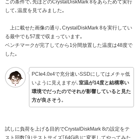
この条件で､先ほどのCrystalDiskMark 8をあらためて実行
して､温度を見てみました｡
上に載せた画像の通り､CrystalDiskMark 8を実行してい
る最中でも57度で収まっています｡
ベンチマークが完了してから1分間放置した温度は48度で
した｡
PCIe4.0x4で充分速いSSDにしてはメチャ低
いように見えますが､
室温が14度と結構寒い
環境でだったのでそれが影響していると見た
方が良さそう
｡
試しに負荷を上げる目的でCrystalDiskMark 8の設定をテ
スト回数｢9｣テストサイズ｢64GiB｣に変更してやってみた