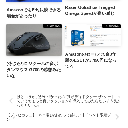
Razer Goliathus Fragged
AmazonでもEdy決済できる
Omega Speedが良い感じ
場合があったり
PC周辺機器
PC周辺機器
Amazonのセールで5台3年
版のESETが3,450円になっ
(今さら!)ロジクールの多ボ
てる
タンマウス G700の感想みた
いな
腰というか尻がヤバかったので｢ボディドクター ザ･シート｣っ
ていうちょっと良いクッションを導入してみたらたいそう良か
ったという話
【ゾンビカフェ】｢ネコ電｣があたって嬉しい【イベント限定ゾ
ンビ】