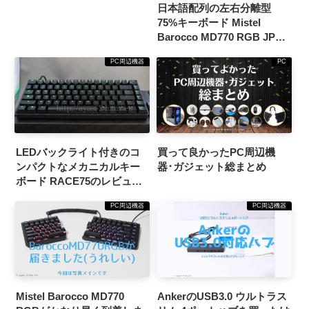
日本語配列の左右分離型
75%キーボード Mistel
Barocco MD770 RGB JPが
登場
PC周辺機器
PC
LEDバックライト付きのコ
買って良かったPC周辺機
ンパクトなメカニカルキー
器･ガジェット総まとめ
ボード RACE75のレビュー
というか感想みたいな
PC周辺機器
PC周辺機器
Mistel Barocco MD770
AnkerのUSB3.0 ウルトラス