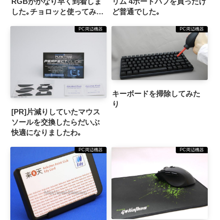
RGBがかなり早く到着しま
リム 4ポートハブを買ったけ
した｡チョロッと使ってみた
ど普通でした｡
感想など
PC周辺機器
PC周辺機器
キーボードを掃除してみた
り
[PR]片減りしていたマウス
ソールを交換したらだいぶ
快適になりましたわ｡
PC周辺機器
PC周辺機器