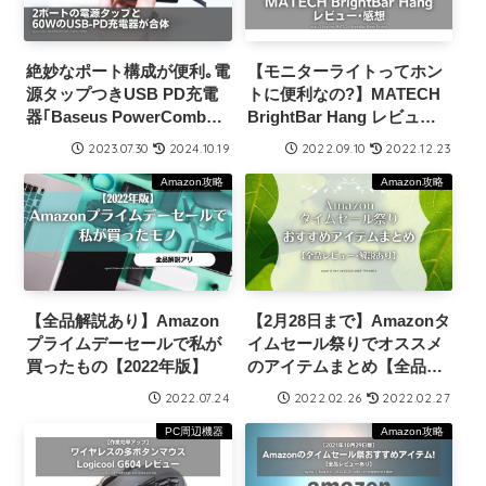
絶妙なポート構成が便利｡電
【モニターライトってホン
源タップつきUSB PD充電
トに便利なの?】MATECH
器｢Baseus PowerCombo
BrightBar Hang レビュー･
On｣レビュー･感想
感想【地味に便利でした】
2023.07.30
2024.10.19
2022.09.10
2022.12.23
Amazon攻略
Amazon攻略
【全品解説あり】Amazon
【2月28日まで】Amazonタ
プライムデーセールで私が
イムセール祭りでオススメ
買ったもの【2022年版】
のアイテムまとめ【全品レ
ビュー･解説あり】
2022.07.24
2022.02.26
2022.02.27
PC周辺機器
Amazon攻略