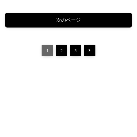
なら結構アリ｡
次のページ
次
1
2
3
へ