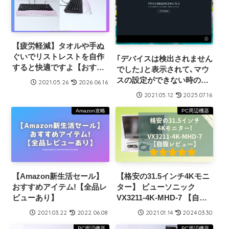
【疲労軽減】タオルや手ぬ
ぐいでリストレストを自作
｢デバイスは検出されません
すると快適ですよ【おすす
でした｣と表示されて､マウ
め】
スの設定ができない時の対
2021.05.26
2026.06.16
処法
2021.05.12
2025.07.16
Amazon攻略
PC周辺機器
【Amazon新生活セール】
【格安の31.5インチ4Kモニ
おすすめアイテム!【全品レ
ター】 ビューソニック
ビューあり】
VX3211-4K-MHD-7 【自腹
レビュー】
2021.03.22
2022.06.08
2021.01.14
2024.03.30
PC周辺機器
PC周辺機器