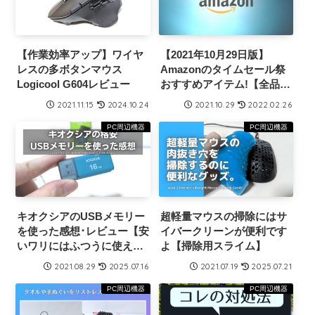
【作業効率アップ】ワイヤ
【2021年10月29日版】
レスの多ボタンマウス
Amazonのタイムセール祭
Logicool G604レビュー
おすすめアイテム!【全品レ
ビューあり】
2021.11.15
2024.10.24
2021.10.29
2022.02.26
PC周辺機器
PC周辺機器
キオクシアのUSBメモリー
超軽量マウスの掃除にはサ
を使った感想･レビュー【安
イバークリーンが便利です
いワリにはふつうに使え
よ【掃除用スライム】
る】
2021.08.29
2025.07.16
2021.07.19
2025.07.21
PC周辺機器
PC周辺機器