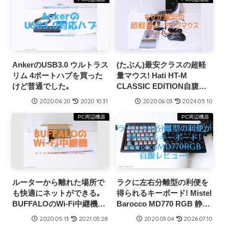
AnkerのUSB3.0 ウルトラス
(たぶん)最安クラスの超軽
リム 4ポートハブを買った
量マウス! Hati HT-M
けど普通でした｡
CLASSIC EDITION自腹レ
ビュー!
2020.06.20
2020.10.31
2020.06.03
2024.05.10
PC周辺機器
PC周辺機器
ルーターから離れた場所で
ラクに左右分離型の利便を
も快適にネットができる｡
得られるキーボード! Mistel
BUFFALOのWi-Fi中継機
Barocco MD770 RGB 静音
WEX-1166HPS自腹レビュ
赤軸の自腹レビュー!
2020.05.13
2021.03.28
2020.03.04
2026.07.10
ー！ 安あがりに済ませたい