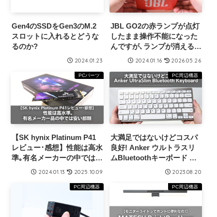
Gen4のSSDをGen3のM.2
JBL GO2の赤ランプが点灯
スロットに入れるとどうな
したまま操作不能になった
るのか?
んですが､ランプが消えるま
で電源ボタンと右向き三角
2024.01.23
2024.01.16
2026.05.26
形ボタンを長押ししたら直
りました
PCパーツ
PC周辺機器
【SK hynix Platinum P41
大満足ではないけどコスパ
レビュー･感想】性能は高水
良好! Anker ウルトラスリ
準｡有名メーカーの中では安
ムBluetoothキーボード レ
い部類
ビュー･感想
2024.01.13
2025.10.09
2023.08.20
PC周辺機器
PC周辺機器