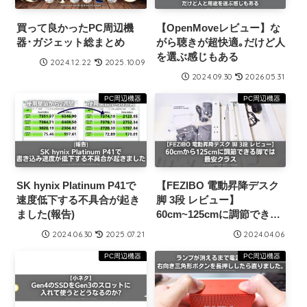
買って良かったPC周辺機
【OpenMoveレビュー】な
器･ガジェット総まとめ
がら聴きが超快適｡だけど人
を選ぶ感じもある
2024.12.22
2025.10.09
2024.09.30
2026.05.31
PC周辺機器
PC周辺機器
SK hynix Platinum P41で
【FEZIBO 電動昇降デスク
速度低下する不具合が起き
脚 3段 レビュー】
ました(報告)
60cm~125cmに調節できる
脚では最安クラス
2024.06.30
2025.07.21
2024.04.06
PC周辺機器
PC周辺機器