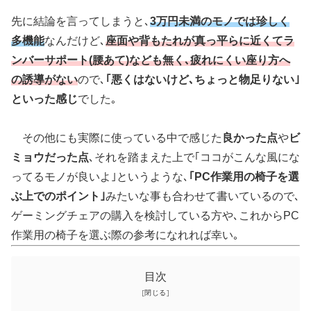
先に結論を言ってしまうと､
3万円未満のモノでは珍しく
多機能
なんだけど､
座面や背もたれが真っ平らに近くてラ
ンバーサポート(腰あて)なども無く､疲れにくい座り方へ
の誘導がない
ので､
｢悪くはないけど､ちょっと物足りない｣
といった感じ
でした｡
その他にも実際に使っている中で感じた
良かった点
や
ビ
ミョウだった点
､それを踏まえた上で｢ココがこんな風にな
ってるモノが良いよ｣というような､
｢PC作業用の椅子を選
ぶ上でのポイント｣
みたいな事も合わせて書いているので､
ゲーミングチェアの購入を検討している方や､これからPC
作業用の椅子を選ぶ際の参考になれれば幸い｡
目次