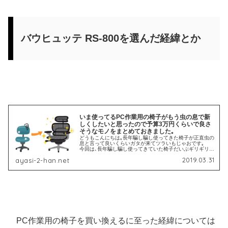
バウヒュッテ RS-800を選んだ経緯とか
いま使ってるPC作業用の椅子がもう虫の息で新
しくしたいと思ったので予算3万円くらいで良さ
そうなモノをまとめておきました｡
どうもこんにちは｡長年騙し騙し使ってきた椅子が正直虫の
息と言って良いくらいガタが来てツラいもじゃおです｡
今回は､長年騙し騙し使ってきていた椅子だいぶギリギリと
いうか､正直虫の息と言って良いくらいの状態になってツラ
2019.03.31
ayasi-2-han.net
くなってきたから､調べて...
PC作業用の椅子を買い換えるに至った経緯については