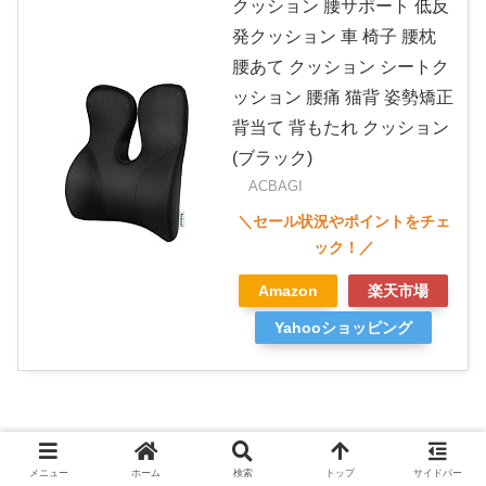
クッション 腰サポート 低反
発クッション 車 椅子 腰枕
腰あて クッション シートク
ッション 腰痛 猫背 姿勢矯正
背当て 背もたれ クッション
(ブラック)
ACBAGI
Amazon
楽天市場
Yahooショッピング
とりあえず私は後付けのランバーサポートを注文しまし
メニュー
ホーム
検索
トップ
サイドバー
た｡