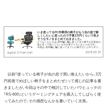
いま使ってるPC作業用の椅子がもう虫の息で新
しくしたいと思ったので予算3万円くらいで良さ
そうなモノをまとめておきました｡
どうもこんにちは｡長年騙し騙し使ってきた椅子が正直虫の
息と言って良いくらいガタが来てツラいもじゃおです｡
今回は､長年騙し騙し使ってきていた椅子だいぶギリギリと
いうか､正直虫の息と言って良いくらいの状態になってツラ
2019.03.31
ayasi-2-han.net
くなってきたから､調べて...
以前｢使っている椅子が虫の息で買い換えたいから､3万
円前後でめぼしい椅子をまとめたぜ｣って感じの記事を書
きましたが､今回はその中で検討していたバウヒュッテの
｢RS-800｣というゲーミングチェアを購入してしばらく使
ってみたので､その感想なんかを書いていく次第｡