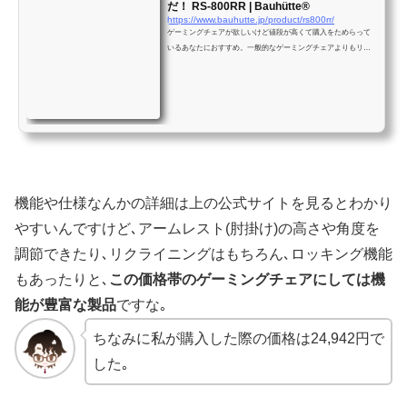
だ！ RS-800RR | Bauhütte®
https://www.bauhutte.jp/product/rs800rr/
ゲーミングチェアが欲しいけど値段が高くて購入をためらって
いるあなたにおすすめ。一般的なゲーミングチェアよりもリー
ズナブルながら同等の機能を備えた製品。初めてのゲーミング
チェア購入、または買い替えを検討しているあなたにおすすめ
です。
機能や仕様なんかの詳細は上の公式サイトを見るとわかり
やすいんですけど､
アームレスト(肘掛け)の高さや角度を
調節できたり
､リクライニングはもちろん､ロッキング機能
もあったりと､
この価格帯のゲーミングチェアにしては機
能が豊富な製品
ですな｡
ちなみに私が購入した際の価格は24,942円で
した｡