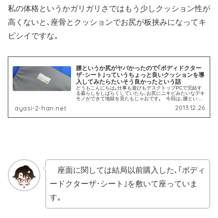
私の体格というかガリガリさではもう少しクッション性が
高くないと､
座骨とクッションでお尻が板挟みになってキ
ビシイですな
｡
腰というか尻がヤバかったので｢ボディドクター
ザ･シート｣っていうちょっと良いクッションを導
入してみたらたいそう良かったという話
どうもこんにちは｡仕事も遊びもデスクトップPCで完結す
る暮らしをしばらくしていたら､お尻にニキビみたいなデキ
モノができて地獄を見たもじゃおです｡ 今回は､腰という
か尻がヤバかったので｢ボディドクター ザ･シート｣ってい
2013.12.26
ayasi-2-han.net
うちょっと良いクッショ...
座面に関しては結局以前購入した､｢ボディ
ードクターザ･シート｣を敷いて座っていま
す｡