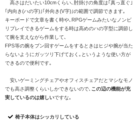
高さはだいたい10cmくらい､肘掛けの角度は｢真っ直ぐ｣
｢内向き(ハの字)｣｢外向き(V字)｣の範囲で調節できます
｡
キーボードで文章を書く時や､RPGゲームみたいなノンビ
リプレイできるゲームをする時は高めのハの字型に調節し
て腕を支えながら作業して､
FPS等の腕をブン回すゲームをするときはヒジや腕が当た
らないようにガッツリ下げておく｡というような使い方が
できるので便利です｡
安いゲーミングチェアやオフィスチェアだとマシなモノ
でも高さ調整くらいしかできないので､
この辺の機能が充
実しているのは嬉しい
ですな｡
椅子本体はシッカリしている