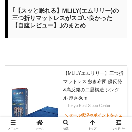
｢【スッと眠れる】MLILY(エムリリー)の
三つ折りマットレスがスゴい良かった
【自腹レビュー】｣のまとめ
【MLILYエムリリー】三つ折
マットレス 敷き布団 優反発
&高反発の二層構造 シング
ル 厚さ8cm
Tokyo Best Sleep Center
メニュー
ホーム
検索
トップ
サイドバー