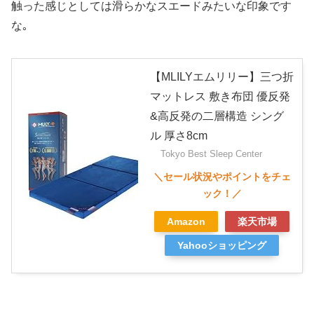
触った感じとしては滑らかなスエードみたいな印象です
な｡
【MLILYエムリリー】三つ折
マットレス 敷き布団 優反発
&高反発の二層構造 シング
ル 厚さ8cm
Tokyo Best Sleep Center
Amazon
楽天市場
Yahooショッピング