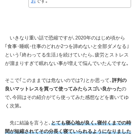
お
です｡
いきなり重い話で恐縮ですが､2020年のはじめ頃から
｢食事･睡眠･仕事のどれか2つを諦めないと全部ダメなる｣
という｢終わってる生活｣を続けていたら､疲労とストレス
が溜まりすぎて眠れない事が増えて悩んでいたんですな｡
そこで｢このままでは危ないのでは?｣とか思って､
評判の
良いマットレスを買って使ってみたらスゴい良かった
の
で､今回はその紹介がてら使ってみた感想などを書いてゆ
く次第｡
先に結論を言うと､
とても寝心地が良く､寝付くまでの時
間が短縮されてその分長く寝ていられるようになりました