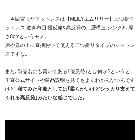
今回買ったマットレスは【MLILYエムリリー】三つ折マ
ットレス 敷き布団 優反発&高反発の二層構造 シングル 厚
さ8cmというモノ｡
床や畳の上に直接おいて使える三つ折りタイプのマットレ
スですな｡
また､製品名にも書いてある｢優反発｣とは何か?というと､
正直公式サイトや商品説明を見てもよくわかんないんです
けど､
寝てみた印象としては｢柔らかいけどシッカリ支えて
くれる高反発｣みたいな感じでした
｡