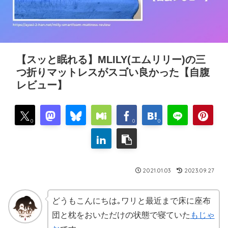
【スッと眠れる】MLILY(エムリリー)の三
つ折りマットレスがスゴい良かった【自腹
レビュー】
0
0
0
2021.01.03
2023.09.27
どうもこんにちは｡ワリと最近まで床に座布
団と枕をおいただけの状態で寝ていた
もじゃ