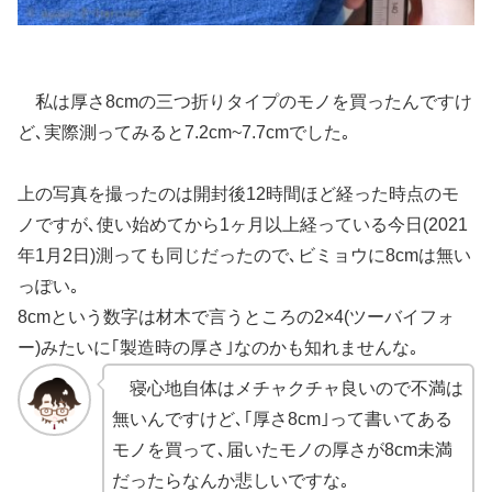
私は厚さ8cmの三つ折りタイプのモノを買ったんですけ
ど､実際測ってみると7.2cm~7.7cmでした｡
上の写真を撮ったのは開封後12時間ほど経った時点のモ
ノですが､使い始めてから1ヶ月以上経っている今日(2021
年1月2日)測っても同じだったので､
ビミョウに8cmは無い
っぽい
｡
8cmという数字は材木で言うところの2×4(ツーバイフォ
ー)みたいに｢製造時の厚さ｣なのかも知れませんな｡
寝心地自体はメチャクチャ良いので不満は
無いんですけど､｢厚さ8cm｣って書いてある
モノを買って､届いたモノの厚さが8cm未満
だったらなんか悲しいですな｡