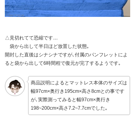
△見切れてて恐縮です…
袋から出して半日ほど放置した状態｡
開封した直後はシナシナですが､付属のパンフレットによ
ると袋から出して6時間程で復元が完了するようです｡
商品説明によるとマットレス本体のサイズは
幅97cm×奥行き195cm×高さ8cmとの事です
が､実際測ってみると幅97cm×奥行き
198~200cm×高さ7.2~7.7cmでした｡